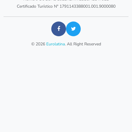
Certificado Turístico N° 1791143388001.001.9000080
© 2026
Eurolatina
. All Right Reserved