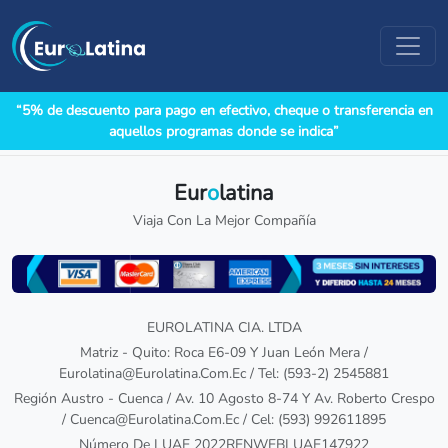
“5% de descuento para pago en efectivo, cheque o transferencia en
aquellos programas donde se indica”
Eur
o
latina
Viaja Con La Mejor Compañía
EUROLATINA CIA. LTDA
Matriz - Quito: Roca E6-09 Y Juan León Mera /
Eurolatina@Eurolatina.Com.Ec / Tel: (593-2) 2545881
Región Austro - Cuenca / Av. 10 Agosto 8-74 Y Av. Roberto Crespo
/ Cuenca@Eurolatina.Com.Ec / Cel: (593) 992611895
Número De LUAE 2022RENWEBLUAE147922